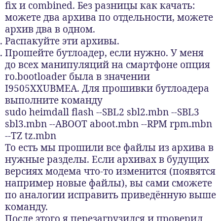
fix и combined. Без разницы как качать:
можете два архива по отдельности, можете
архив два в одном.
Распакуйте эти архивы.
Прошейте бутлоадер, если нужно. У меня
до всех манипуляций на смартфоне опция
ro.bootloader была в значении
I9505XXUBMEA. Для прошивки бутлоадера
выполните команду
sudo heimdall flash --SBL2 sbl2.mbn --SBL3
sbl3.mbn --ABOOT aboot.mbn --RPM rpm.mbn
--TZ tz.mbn
То есть мы прошили все файлы из архива в
нужные разделы. Если архивах в будущих
версиях модема что-то изменится (появятся
например новые файлы), вы сами сможете
по аналогии исправить приведённую выше
команду.
После этого я перезагрузился и проверил