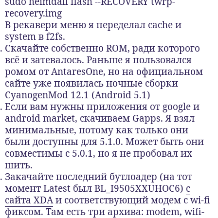
sudo heimdall flash --RECOVERY twrp-
recovery.img
В рекавери меню я переделал cache и
system в f2fs.
Скачайте собственно ROM, ради которого
всё и затевалось. Раньше я пользовался
ромом от AntaresOne, но на официальном
сайте уже появилась ночные сборки
CyanogenMod 12.1 (Android 5.1)
Если вам нужны приложения от google и
android market, скачиваем Gapps. Я взял
минимальные, потому как только они
были доступны для 5.1.0. Может быть они
совместимы с 5.0.1, но я не пробовал их
шить.
Закачайте последний бутлоадер (на тот
момент Latest был BL_I9505XXUHOC6)
с
сайта XDA
и соответствующий модем с wi-fi
фиксом. Там есть три архива: modem, wifi-