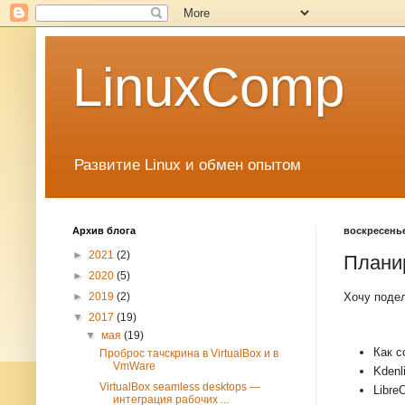
LinuxComp
Развитие Linux и обмен опытом
Архив блога
воскресенье,
►
2021
(2)
Плани
►
2020
(5)
Хочу подел
►
2019
(2)
▼
2017
(19)
▼
мая
(19)
Как с
Проброс тачскрина в VirtualBox и в
VmWare
Kdenl
VirtualBox seamless desktops —
Libre
интеграция рабочих ...