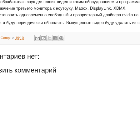
 обрабатываю звук для своих видео и каким оборудованием и программ
ючение третьего монитора к ноутбуку. Matrox, DisplayLink, XDMX.
становить одновременно свободный и проприетарный драйвера nvidia на 
к я буду периодически обновлять. Выпущенные видео буду удалять из сп
uxComp
на
19:10
нтариев нет:
вить комментарий