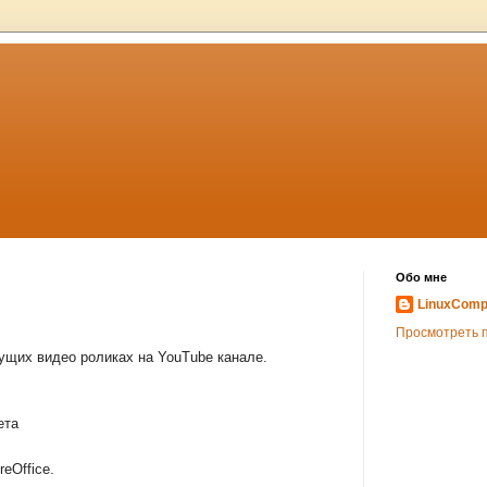
Обо мне
LinuxCom
Просмотреть 
дущих видео роликах на YouTube канале.
ета
reOffice.