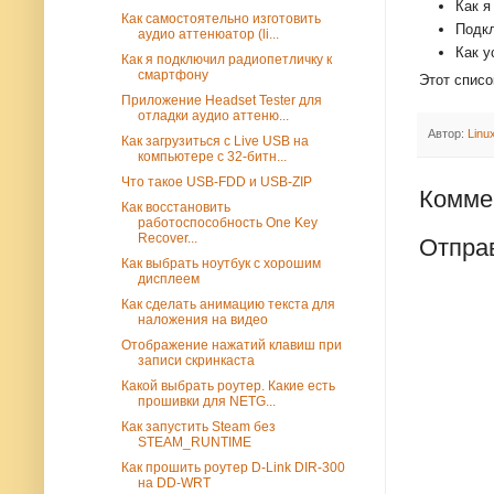
Как я
Как самостоятельно изготовить
Подкл
аудио аттенюатор (li...
Как у
Как я подключил радиопетличку к
смартфону
Этот списо
Приложение Headset Tester для
отладки аудио аттеню...
Автор:
Lin
Как загрузиться с Live USB на
компьютере с 32-битн...
Что такое USB-FDD и USB-ZIP
Комме
Как восстановить
работоспособность One Key
Recover...
Отпра
Как выбрать ноутбук с хорошим
дисплеем
Как сделать анимацию текста для
наложения на видео
Отображение нажатий клавиш при
записи скринкаста
Какой выбрать роутер. Какие есть
прошивки для NETG...
Как запустить Steam без
STEAM_RUNTIME
Как прошить роутер D-Link DIR-300
на DD-WRT